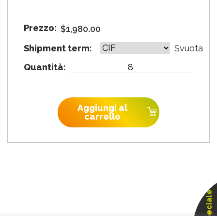
Prezzo:
$
1,980.00
Shipment term:
Svuota
Quantità:
SPH4000-
10000TL3
BH
6000W
Aggiungi al
quantità
carrello